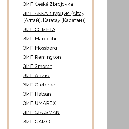
ЗИП Česká Zbrojovka
ЗИП AKKAR Турция (Altay
(Алтай), Karatay (Каратай))
ЗИП COMETA
ЗИП Marocсhi
ЗИП Mossberg
ЗИП Remington
ЗИП Smersh
ЗИП Аникс
ЗИП Gletcher
ЗИП Hatsan
ЗИП UMAREX
ЗИП CROSMAN
ЗИП GAMO