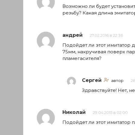
Возможно ли будет установит
резьбу? Какая длина эмитато
андрей
27.02.2016 в 22:36
Подойдет ли этот имитатор 
75мм, накручивая поверх па
пламегасителя?
Сергей
автор
28
Здравствуйте! Нет, н
Николай
29.04.2015 в 02:00
Подойдет ли этот имитатор п