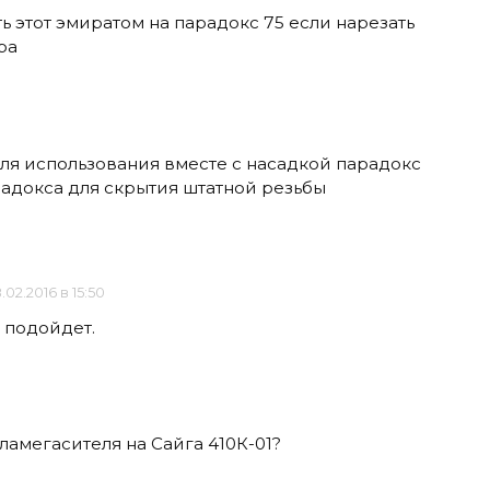
ь этот эмиратом на парадокс 75 если нарезать
ра
для использования вместе с насадкой парадокс
радокса для скрытия штатной резьбы
.02.2016 в 15:50
е подойдет.
ламегасителя на Сайга 410К-01?