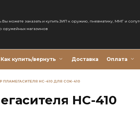
ь Вы можете заказать и купить ЗИП к оружию, пневматику, ММГ и сопу
р оружейных магазинов
Как купить/вернуть
Доставка
Оплата
 ПЛАМЕГАСИТЕЛЯ НС-410 ДЛЯ СОК-410
егасителя НС-410