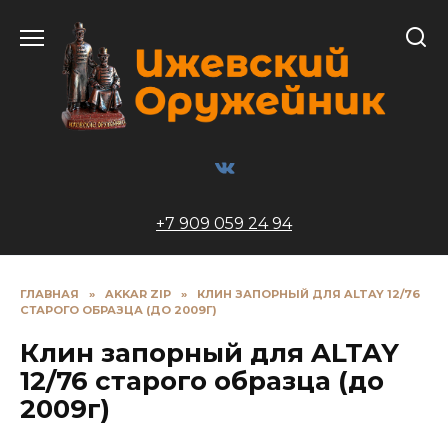
Перейти
к
содержанию
+7 909 059 24 94
ГЛАВНАЯ
»
AKKAR ZIP
»
КЛИН ЗАПОРНЫЙ ДЛЯ ALTAY 12/76
СТАРОГО ОБРАЗЦА (ДО 2009Г)
Клин запорный для ALTAY
12/76 старого образца (до
2009г)