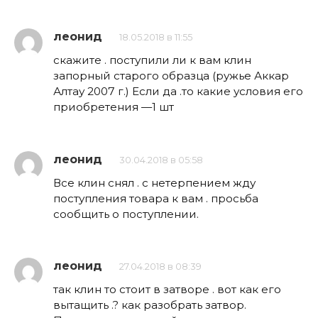
леонид
18.05.2018 в 11:55
скажите . поступили ли к вам клин
запорный старого образца (ружье Аккар
Алтау 2007 г.) Если да .то какие условия его
приобретения —1 шт
леонид
30.04.2018 в 05:58
Все клин снял . с нетерпением жду
поступления товара к вам . просьба
сообщить о поступлении.
леонид
27.04.2018 в 08:39
так клин то стоит в затворе . вот как его
вытащить .? как разобрать затвор.