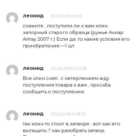
леонид
18.05.2018 в 11:55
скажите . поступили ли к вам клин
запорный старого образца (ружье Аккар
Алтау 2007 г.) Если да .то какие условия его
приобретения —1 шт
леонид
30.04.2018 в 05:58
Все клин снял . с нетерпением жду
поступления товара к вам . просьба
сообщить о поступлении.
леонид
27.04.2018 в 08:39
так клин то стоит в затворе . вот как его
вытащить .? как разобрать затвор.