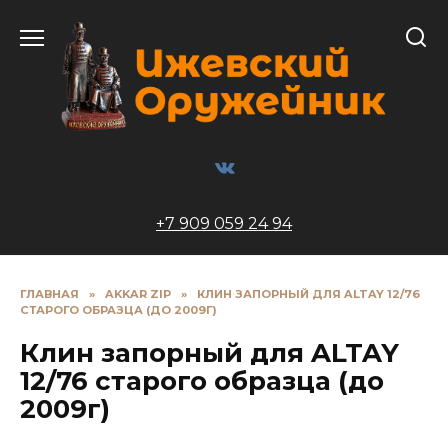
Перейти
к
содержанию
+7 909 059 24 94
ГЛАВНАЯ
»
AKKAR ZIP
»
КЛИН ЗАПОРНЫЙ ДЛЯ ALTAY 12/76
СТАРОГО ОБРАЗЦА (ДО 2009Г)
Клин запорный для ALTAY
12/76 старого образца (до
2009г)