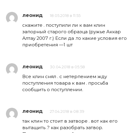
леонид
18.05.2018 в 11:55
скажите . поступили ли к вам клин
запорный старого образца (ружье Аккар
Алтау 2007 г.) Если да .то какие условия его
приобретения —1 шт
леонид
30.04.2018 в 05:58
Все клин снял . с нетерпением жду
поступления товара к вам . просьба
сообщить о поступлении.
леонид
27.04.2018 в 08:39
так клин то стоит в затворе . вот как его
вытащить .? как разобрать затвор.