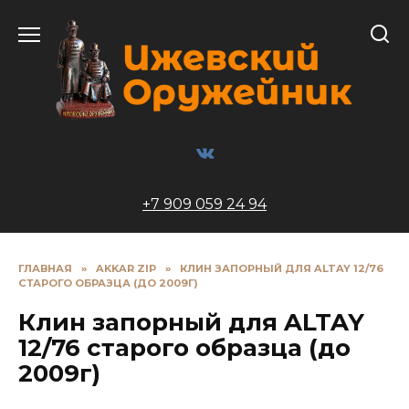
Перейти
к
содержанию
+7 909 059 24 94
ГЛАВНАЯ
»
AKKAR ZIP
»
КЛИН ЗАПОРНЫЙ ДЛЯ ALTAY 12/76
СТАРОГО ОБРАЗЦА (ДО 2009Г)
Клин запорный для ALTAY
12/76 старого образца (до
2009г)