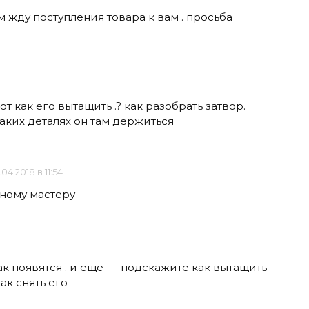
м жду поступления товара к вам . просьба
вот как его вытащить .? как разобрать затвор.
аких деталях он там держиться
.04.2018 в 11:54
ному мастеру
к появятся . и еще —-подскажите как вытащить
ак снять его