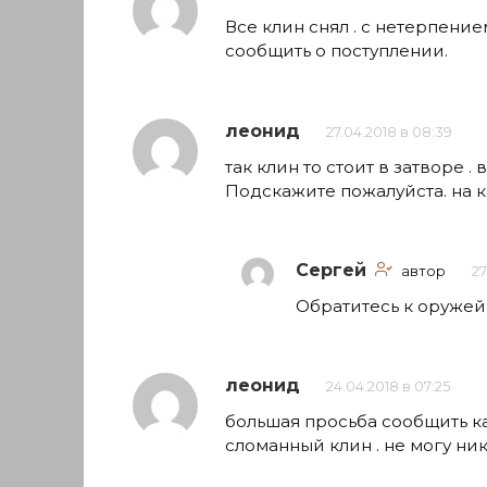
Все клин снял . с нетерпение
сообщить о поступлении.
леонид
27.04.2018 в 08:39
так клин то стоит в затворе . 
Подскажите пожалуйста. на к
Сергей
автор
27
Обратитесь к оружей
леонид
24.04.2018 в 07:25
большая просьба сообщить ка
сломанный клин . не могу ник