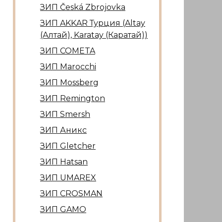
ЗИП Česká Zbrojovka
ЗИП AKKAR Турция (Altay
(Алтай), Karatay (Каратай))
ЗИП COMETA
ЗИП Marocсhi
ЗИП Mossberg
ЗИП Remington
ЗИП Smersh
ЗИП Аникс
ЗИП Gletcher
ЗИП Hatsan
ЗИП UMAREX
ЗИП CROSMAN
ЗИП GAMO