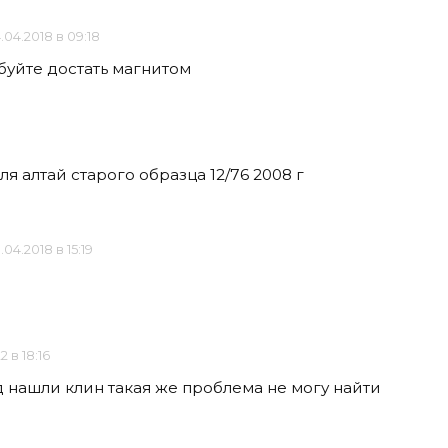
.04.2018 в 09:18
буйте достать магнитом
я алтай старого образца 12/76 2008 г
.04.2018 в 15:19
2 в 18:16
 нашли клин такая же проблема не могу найти