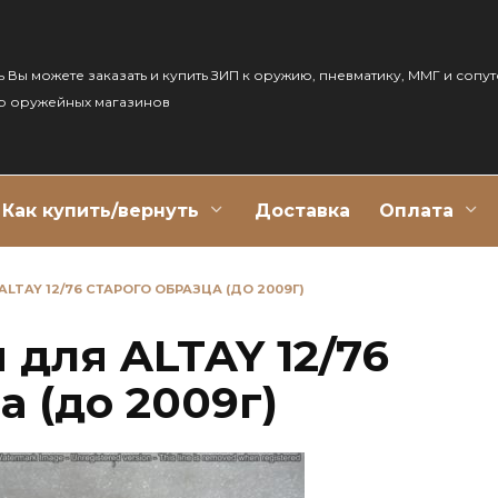
ь Вы можете заказать и купить ЗИП к оружию, пневматику, ММГ и сопу
р оружейных магазинов
Как купить/вернуть
Доставка
Оплата
LTAY 12/76 СТАРОГО ОБРАЗЦА (ДО 2009Г)
 для ALTAY 12/76
а (до 2009г)