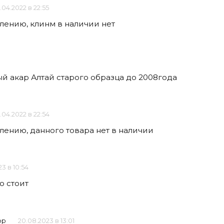
.04.2022 в 22:55
алению, клинм в наличии нет
ый акар Алтай старого образца до 2008года
.04.2022 в 22:54
лению, данного товара нет в наличии
3 в 10:54
о стоит
ор
20.08.2023 в 13:01