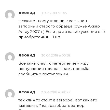
леонид
18.05.2018 в 11:55
скажите . поступили ли к вам клин
запорный старого образца (ружье Аккар
Алтау 2007 г.) Если да .то какие условия его
приобретения —1 шт
леонид
30.04.2018 в 05:58
Все клин снял . с нетерпением жду
поступления товара к вам . просьба
сообщить о поступлении.
леонид
27.04.2018 в 08:39
так клин то стоит в затворе . вот как его
вытащить .? как разобрать затвор.