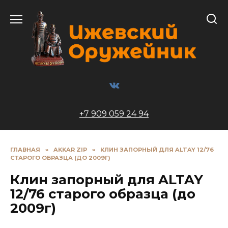
Перейти
к
содержанию
+7 909 059 24 94
ГЛАВНАЯ
»
AKKAR ZIP
»
КЛИН ЗАПОРНЫЙ ДЛЯ ALTAY 12/76
СТАРОГО ОБРАЗЦА (ДО 2009Г)
Клин запорный для ALTAY
12/76 старого образца (до
2009г)