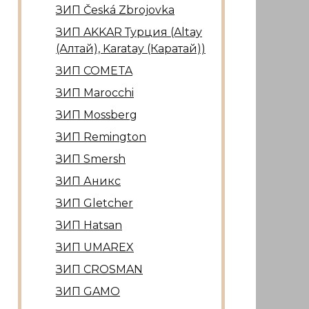
ЗИП Česká Zbrojovka
ЗИП AKKAR Турция (Altay
(Алтай), Karatay (Каратай))
ЗИП COMETA
ЗИП Marocсhi
ЗИП Mossberg
ЗИП Remington
ЗИП Smersh
ЗИП Аникс
ЗИП Gletcher
ЗИП Hatsan
ЗИП UMAREX
ЗИП CROSMAN
ЗИП GAMO