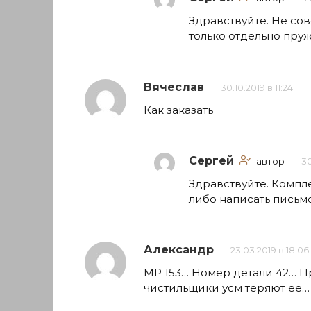
Здравствуйте. Не сов
только отдельно пру
Вячеслав
30.10.2019 в 11:24
Как заказать
Сергей
автор
30
Здравствуйте. Компле
либо написать письм
Александр
23.03.2019 в 18:06
МР 153… Номер детали 42… П
чистильщики усм теряют ее… 