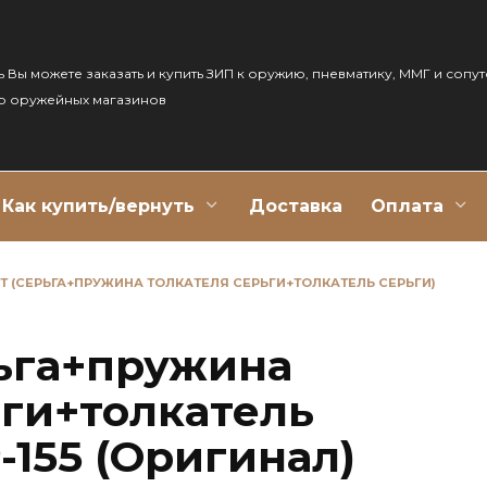
ь Вы можете заказать и купить ЗИП к оружию, пневматику, ММГ и сопу
р оружейных магазинов
Как купить/вернуть
Доставка
Оплата
 (СЕРЬГА+ПРУЖИНА ТОЛКАТЕЛЯ СЕРЬГИ+ТОЛКАТЕЛЬ СЕРЬГИ)
ьга+пружина
ьги+толкатель
-155 (Оригинал)