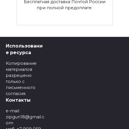
Бесплатная доставка Почтой России
при полной предоплате.
Использовани
е ресурса
Копирование
материалов
разрешено
только с
письменного
согласия.
Контакты
e-mail:
zipgun18@gmail.c
om
моб. +7 909 059