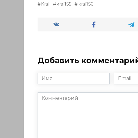
Kral
kral155
kral156
Добавить комментари
Имя
Email
*
*
Комментарий