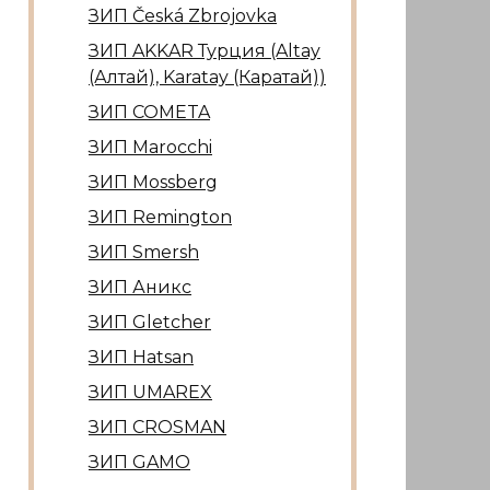
ЗИП Česká Zbrojovka
ЗИП AKKAR Турция (Altay
(Алтай), Karatay (Каратай))
ЗИП COMETA
ЗИП Marocсhi
ЗИП Mossberg
ЗИП Remington
ЗИП Smersh
ЗИП Аникс
ЗИП Gletcher
ЗИП Hatsan
ЗИП UMAREX
ЗИП CROSMAN
ЗИП GAMO