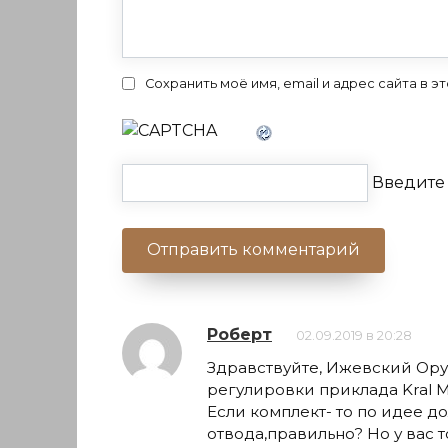
Сохранить моё имя, email и адрес сайта в
Введите 
Роберт
02.09.2019 в 20:28
Здравствуйте, Ижевский Ору
регулировки приклада Kral M
Если комплект- то по идее д
отвода,правильно? Но у вас т