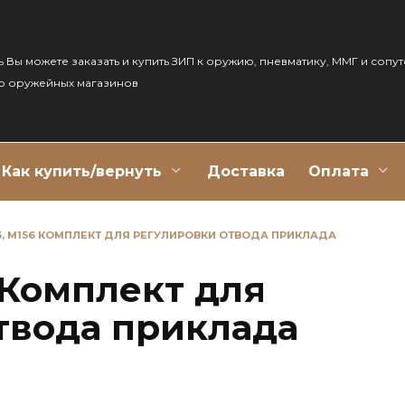
ь Вы можете заказать и купить ЗИП к оружию, пневматику, ММГ и сопу
р оружейных магазинов
Как купить/вернуть
Доставка
Оплата
5, М156 КОМПЛЕКТ ДЛЯ РЕГУЛИРОВКИ ОТВОДА ПРИКЛАДА
6 Комплект для
твода приклада