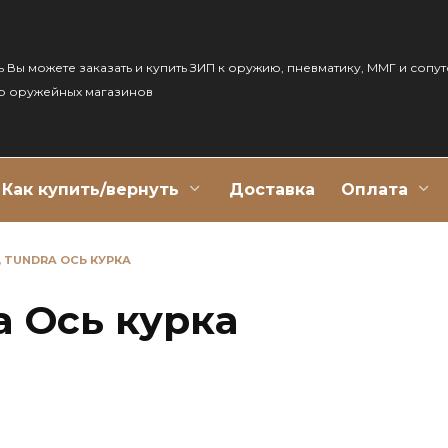
ь Вы можете заказать и купить ЗИП к оружию, пневматику, ММГ и сопу
р оружейных магазинов
Как купить/вернуть
Доставка
Оплата
, TUNDRA ОСЬ КУРКА
a Ось курка