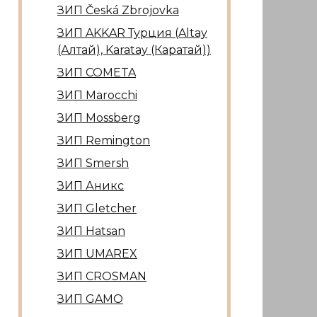
ЗИП Česká Zbrojovka
ЗИП AKKAR Турция (Altay
(Алтай), Karatay (Каратай))
ЗИП COMETA
ЗИП Marocсhi
ЗИП Mossberg
ЗИП Remington
ЗИП Smersh
ЗИП Аникс
ЗИП Gletcher
ЗИП Hatsan
ЗИП UMAREX
ЗИП CROSMAN
ЗИП GAMO