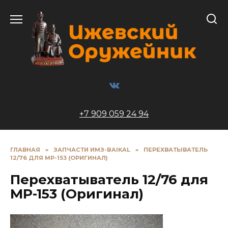
Перейти
к
содержанию
+7 909 059 24 94
ГЛАВНАЯ
»
ЗАПЧАСТИ ИМЗ-BAIKAL
»
ПЕРЕХВАТЫВАТЕЛЬ
12/76 ДЛЯ МР-153 (ОРИГИНАЛ)
Перехватыватель 12/76 для
МР-153 (Оригинал)