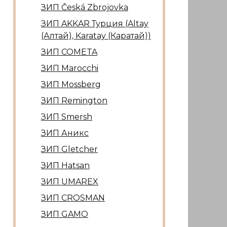
ЗИП Česká Zbrojovka
ЗИП AKKAR Турция (Altay
(Алтай), Karatay (Каратай))
ЗИП COMETA
ЗИП Marocсhi
ЗИП Mossberg
ЗИП Remington
ЗИП Smersh
ЗИП Аникс
ЗИП Gletcher
ЗИП Hatsan
ЗИП UMAREX
ЗИП CROSMAN
ЗИП GAMO