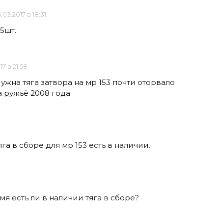
.03.2017 в 18:31
5шт.
17 в 21:58
ужна тяга затвора на мр 153 почти оторвало
а ружьё 2008 года
га в сборе для мр 153 есть в наличии.
я есть ли в наличии тяга в сборе?