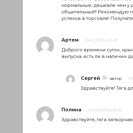
нормальные, дешевле чем у 
общительный!! Рекомендую по
успехов в торговле! Полупа
Артем
04.12.2017 в 22:47
Доброго времени суток, нужн
выпуска, есть ли в наличии д
Сергей
автор
05
Здравствуйте! Тяга д
Полина
05.03.2017 в 18:28
Здравствуйте, тяга затворная