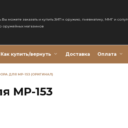
ь Вы можете заказать и купить ЗИП к оружию, пневматику, ММГ и сопу
р оружейных магазинов
Как купить/вернуть
Доставка
Оплата
ВОРА ДЛЯ МР-153 (ОРИГИНАЛ)
ля МР-153