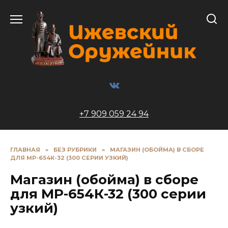
Перейти
к
содержанию
+7 909 059 24 94
ГЛАВНАЯ
»
БЕЗ РУБРИКИ
»
МАГАЗИН (ОБОЙМА) В СБОРЕ
ДЛЯ МР-654К-32 (300 СЕРИИ УЗКИЙ)
Магазин (обойма) в сборе
для МР-654К-32 (300 серии
узкий)