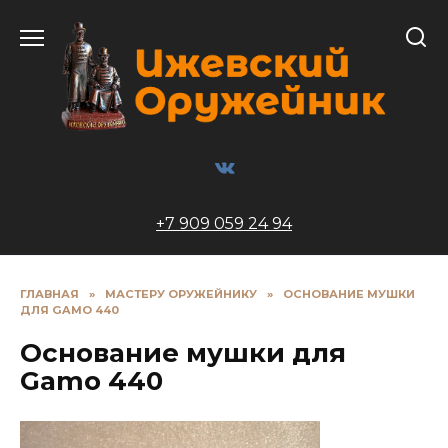
Перейти
к
содержанию
+7 909 059 24 94
ГЛАВНАЯ
»
МАСТЕРУ ОРУЖЕЙНИКУ
»
ОCНОВАНИЕ МУШКИ
ДЛЯ GAMO 440
Оcнование мушки для
Gamo 440