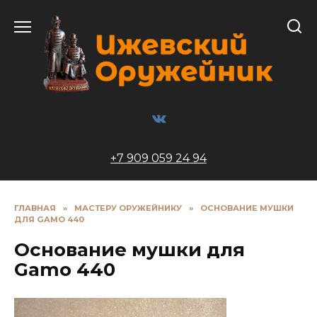
Перейти
к
содержанию
+7 909 059 24 94
ГЛАВНАЯ
»
МАСТЕРУ ОРУЖЕЙНИКУ
»
ОCНОВАНИЕ МУШКИ
ДЛЯ GAMO 440
Оcнование мушки для
Gamo 440