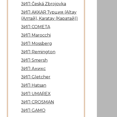
ЗИП Česká Zbrojovka
ЗИП AKKAR Турция (Altay
(Алтай), Karatay (Каратай))
ЗИП COMETA
ЗИП Marocсhi
ЗИП Mossberg
ЗИП Remington
ЗИП Smersh
ЗИП Аникс
ЗИП Gletcher
ЗИП Hatsan
ЗИП UMAREX
ЗИП CROSMAN
ЗИП GAMO