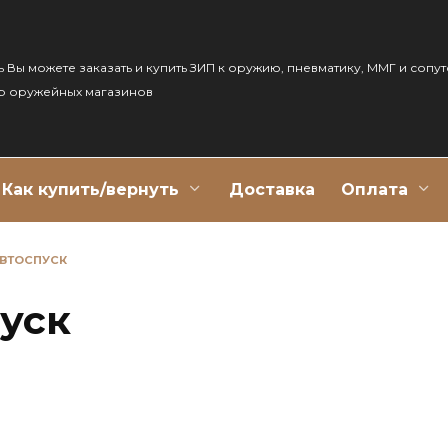
ь Вы можете заказать и купить ЗИП к оружию, пневматику, ММГ и сопу
р оружейных магазинов
Как купить/вернуть
Доставка
Оплата
АВТОСПУСК
уск