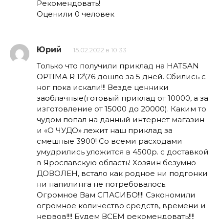
Рекомендовать!
Оценили 0 человек
Юрий
15.02.2022 в 10:33
Только что получили приклад на HATSAN
OPTIMA R 12\76 дошло за 5 дней. Сбились с
ног пока искали!!! Везде ценники
заоблачные(готовый приклад от 10000, а за
изготовление от 15000 до 20000). Каким то
чудом попал на данный интернет магазин
и «О ЧУДО» лежит наш приклад за
смешные 3900! Со всеми расходами
умудрились уложится в 4500р. с доставкой
в Ярославскую область! Хозяин безумно
ДОВОЛЕН, встало как родное ни подгонки
ни напилинга не потребовалось.
Огромное Вам СПАСИБО!!!! Сэкономили
огромное количество средств, времени и
нервов!!!! Будем ВСЕМ рекомендовать!!!!