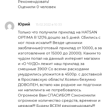
Рекомендовать!
Оценили 0 человек
Юрий
15.02.2022 в 10:33
Только что получили приклад на HATSAN
OPTIMA R 12\76 дошло за 5 дней. Сбились с
ног пока искали!!! Везде ценники
заоблачные(готовый приклад от 10000, а за
изготовление от 15000 до 20000). Каким то
чудом попал на данный интернет магазин
и «О ЧУДО» лежит наш приклад за
смешные 3900! Со всеми расходами
умудрились уложится в 4500р. с доставкой
в Ярославскую область! Хозяин безумно
ДОВОЛЕН, встало как родное ни подгонки
ни напилинга не потребовалось.
Огромное Вам СПАСИБО!!!! Сэкономили
огромное количество средств, времени и
нервов!!!! Будем ВСЕМ рекомендовать!!!!