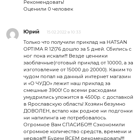
Рекомендовать!
Оценили 0 человек
Юрий
15.02.2022 в 10:33
Только что получили приклад на HATSAN
OPTIMA R 12\76 дошло за 5 дней. Сбились с
ног пока искали!!! Везде ценники
заоблачные(готовый приклад от 10000, а за
изготовление от 15000 до 20000). Каким то
чудом попал на данный интернет магазин
и «О ЧУДО» лежит наш приклад за
смешные 3900! Со всеми расходами
умудрились уложится в 4500р. с доставкой
в Ярославскую область! Хозяин безумно
ДОВОЛЕН, встало как родное ни подгонки
ни напилинга не потребовалось.
Огромное Вам СПАСИБО!!!! Сэкономили
огромное количество средств, времени и
нервов!!!! Будем ВСЕМ рекомендовать!!!!