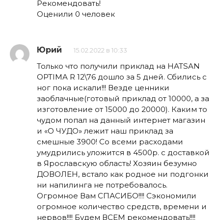
Рекомендовать!
Оценили 0 человек
Юрий
15.02.2022 в 10:33
Только что получили приклад на HATSAN
OPTIMA R 12\76 дошло за 5 дней. Сбились с
ног пока искали!!! Везде ценники
заоблачные(готовый приклад от 10000, а за
изготовление от 15000 до 20000). Каким то
чудом попал на данный интернет магазин
и «О ЧУДО» лежит наш приклад за
смешные 3900! Со всеми расходами
умудрились уложится в 4500р. с доставкой
в Ярославскую область! Хозяин безумно
ДОВОЛЕН, встало как родное ни подгонки
ни напилинга не потребовалось.
Огромное Вам СПАСИБО!!!! Сэкономили
огромное количество средств, времени и
нервов!!!! Будем ВСЕМ рекомендовать!!!!