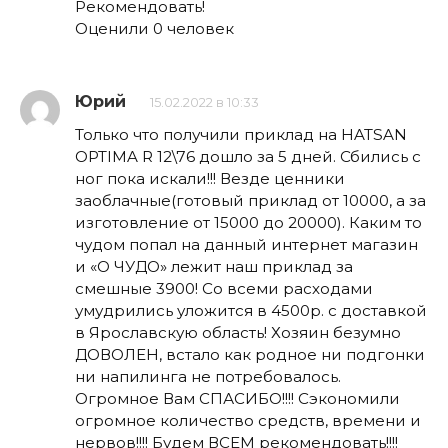
Рекомендовать!
Оценили 0 человек
Юрий
15.02.2022 в 10:33
Только что получили приклад на HATSAN
OPTIMA R 12\76 дошло за 5 дней. Сбились с
ног пока искали!!! Везде ценники
заоблачные(готовый приклад от 10000, а за
изготовление от 15000 до 20000). Каким то
чудом попал на данный интернет магазин
и «О ЧУДО» лежит наш приклад за
смешные 3900! Со всеми расходами
умудрились уложится в 4500р. с доставкой
в Ярославскую область! Хозяин безумно
ДОВОЛЕН, встало как родное ни подгонки
ни напилинга не потребовалось.
Огромное Вам СПАСИБО!!!! Сэкономили
огромное количество средств, времени и
нервов!!!! Будем ВСЕМ рекомендовать!!!!