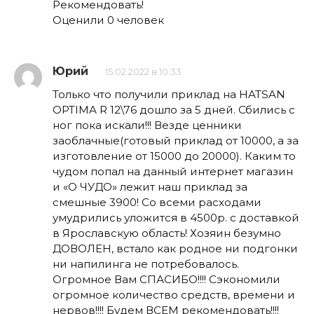
Рекомендовать!
Оценили 0 человек
Юрий
15.02.2022 в 10:33
Только что получили приклад на HATSAN
OPTIMA R 12\76 дошло за 5 дней. Сбились с
ног пока искали!!! Везде ценники
заоблачные(готовый приклад от 10000, а за
изготовление от 15000 до 20000). Каким то
чудом попал на данный интернет магазин
и «О ЧУДО» лежит наш приклад за
смешные 3900! Со всеми расходами
умудрились уложится в 4500р. с доставкой
в Ярославскую область! Хозяин безумно
ДОВОЛЕН, встало как родное ни подгонки
ни напилинга не потребовалось.
Огромное Вам СПАСИБО!!!! Сэкономили
огромное количество средств, времени и
нервов!!!! Будем ВСЕМ рекомендовать!!!!