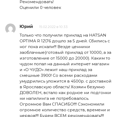
Рекомендовать!
Оценили 0 человек
Юрий
15.02.2022 в 10:33
Только что получили приклад на HATSAN
OPTIMA R 12\76 дошло за 5 дней. Сбились с
ног пока искали!!! Везде ценники
заоблачные(готовый приклад от 10000, а за
изготовление от 15000 до 20000). Каким то
чудом попал на данный интернет магазин
и «О ЧУДО» лежит наш приклад за
смешные 3900! Со всеми расходами
умудрились уложится в 4500р. с доставкой
в Ярославскую область! Хозяин безумно
ДОВОЛЕН, встало как родное ни подгонки
ни напилинга не потребовалось.
Огромное Вам СПАСИБО!!!! Сэкономили
огромное количество средств, времени и
нервов!!!! Будем ВСЕМ рекомендовать!!!!