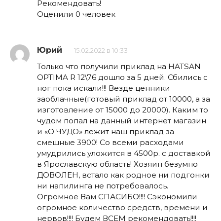
Рекомендовать!
Оценили 0 человек
Юрий
15.02.2022 в 10:33
Только что получили приклад на HATSAN
OPTIMA R 12\76 дошло за 5 дней. Сбились с
ног пока искали!!! Везде ценники
заоблачные(готовый приклад от 10000, а за
изготовление от 15000 до 20000). Каким то
чудом попал на данный интернет магазин
и «О ЧУДО» лежит наш приклад за
смешные 3900! Со всеми расходами
умудрились уложится в 4500р. с доставкой
в Ярославскую область! Хозяин безумно
ДОВОЛЕН, встало как родное ни подгонки
ни напилинга не потребовалось.
Огромное Вам СПАСИБО!!!! Сэкономили
огромное количество средств, времени и
нервов!!!! Будем ВСЕМ рекомендовать!!!!