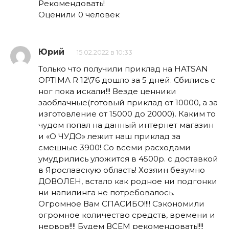
Рекомендовать!
Оценили 0 человек
Юрий
15.02.2022 в 10:33
Только что получили приклад на HATSAN
OPTIMA R 12\76 дошло за 5 дней. Сбились с
ног пока искали!!! Везде ценники
заоблачные(готовый приклад от 10000, а за
изготовление от 15000 до 20000). Каким то
чудом попал на данный интернет магазин
и «О ЧУДО» лежит наш приклад за
смешные 3900! Со всеми расходами
умудрились уложится в 4500р. с доставкой
в Ярославскую область! Хозяин безумно
ДОВОЛЕН, встало как родное ни подгонки
ни напилинга не потребовалось.
Огромное Вам СПАСИБО!!!! Сэкономили
огромное количество средств, времени и
нервов!!!! Будем ВСЕМ рекомендовать!!!!