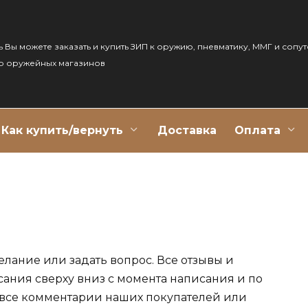
ь Вы можете заказать и купить ЗИП к оружию, пневматику, ММГ и сопу
р оружейных магазинов
Как купить/вернуть
Доставка
Оплата
елание или задать вопрос. Все отзывы и
сания сверху вниз с момента написания и по
 все комментарии наших покупателей или