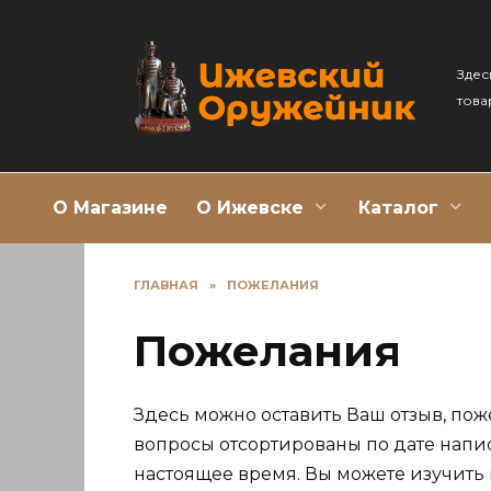
Перейти
к
содержанию
Здес
това
О Магазине
О Ижевске
Каталог
ГЛАВНАЯ
»
ПОЖЕЛАНИЯ
Пожелания
Здесь можно оставить Ваш отзыв, пож
вопросы отсортированы по дате напи
настоящее время. Вы можете изучить