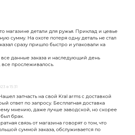
то магазине детали для ружья. Приклад и цевье
ную сумму. На охоте потеря одну деталь не стал
аказал сразу пришло быстро и упаковали ка
все данные заказа и наследующий день
, все прослеживалось.
023 в 15:31
ашел запчасть на свой Kral arms с доставкой
рый ответ по запросу. Бесплатная доставка
моему мнению, даже лучше заводской, но скорее
 был брак.
атная связь от магазина говорят о том, что
большой суммой заказа, обслуживается по