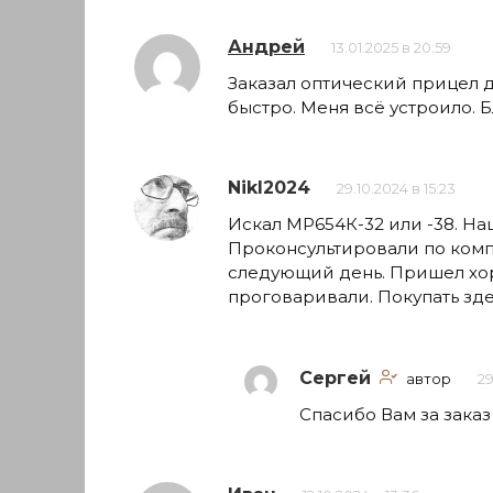
Андрей
13.01.2025 в 20:59
Заказал оптический прицел 
быстро. Меня всё устроило. 
NikI2024
29.10.2024 в 15:23
Искал МР654К-32 или -38. На
Проконсультировали по комп
следующий день. Пришел хор
проговаривали. Покупать зд
Сергей
автор
29
Спасибо Вам за заказ