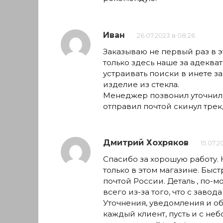
Иван
26.07.2023 в 08:26
Заказываю не первый раз в э
только здесь наше за адекват
устраивать поиски в инете з
изделие из стекла.
Менеджер позвонил уточнил 
отправил почтой скинул трек
Дмитрий Хохряков
15.07.2
Спасибо за хорошую работу. Н
только в этом магазине. Быст
почтой России. Деталь , по-
всего из-за того, что с завода
Уточнения, уведомления и обр
каждый клиент, пусть и с не