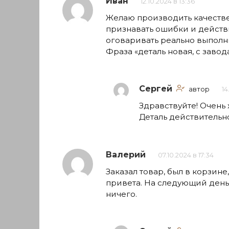
Иван
12.10.2024 в 13:36
Желаю производить качествен
признавать ошибки и действ
оговаривать реально выполн
Фраза «деталь новая, с завод
Сергей
автор
14
Здравствуйте! Очень 
Деталь действительн
Валерий
07.10.2024 в 17:34
Заказал товар, был в корзине
привета. На следующий день 
ничего.