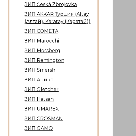
ЗИП Česká Zbrojovka
ЗИП AKKAR Турция (Altay
(Алтай), Karatay (Каратай))
ЗИП COMETA
ЗИП Marocсhi
ЗИП Mossberg
ЗИП Remington
ЗИП Smersh
ЗИП Аникс
ЗИП Gletcher
ЗИП Hatsan
ЗИП UMAREX
ЗИП CROSMAN
ЗИП GAMO