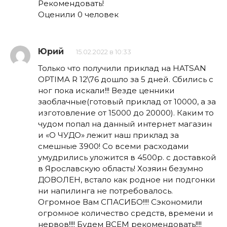
Рекомендовать!
Оценили 0 человек
Юрий
15.02.2022 в 10:33
Только что получили приклад на HATSAN
OPTIMA R 12\76 дошло за 5 дней. Сбились с
ног пока искали!!! Везде ценники
заоблачные(готовый приклад от 10000, а за
изготовление от 15000 до 20000). Каким то
чудом попал на данный интернет магазин
и «О ЧУДО» лежит наш приклад за
смешные 3900! Со всеми расходами
умудрились уложится в 4500р. с доставкой
в Ярославскую область! Хозяин безумно
ДОВОЛЕН, встало как родное ни подгонки
ни напилинга не потребовалось.
Огромное Вам СПАСИБО!!!! Сэкономили
огромное количество средств, времени и
нервов!!!! Будем ВСЕМ рекомендовать!!!!