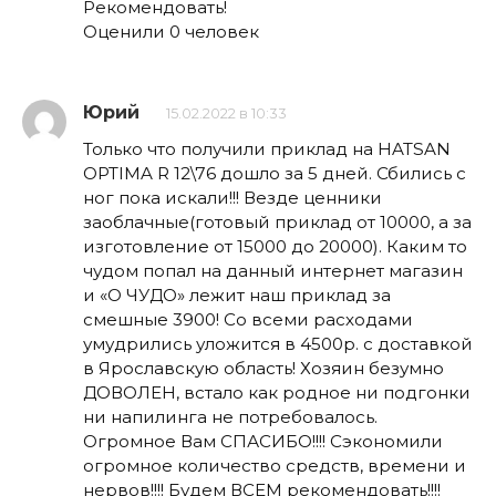
Рекомендовать!
Оценили 0 человек
Юрий
15.02.2022 в 10:33
Только что получили приклад на HATSAN
OPTIMA R 12\76 дошло за 5 дней. Сбились с
ног пока искали!!! Везде ценники
заоблачные(готовый приклад от 10000, а за
изготовление от 15000 до 20000). Каким то
чудом попал на данный интернет магазин
и «О ЧУДО» лежит наш приклад за
смешные 3900! Со всеми расходами
умудрились уложится в 4500р. с доставкой
в Ярославскую область! Хозяин безумно
ДОВОЛЕН, встало как родное ни подгонки
ни напилинга не потребовалось.
Огромное Вам СПАСИБО!!!! Сэкономили
огромное количество средств, времени и
нервов!!!! Будем ВСЕМ рекомендовать!!!!