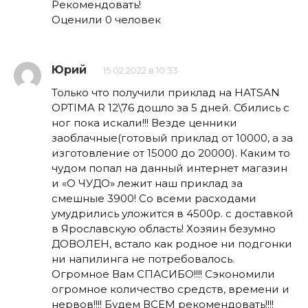
Рекомендовать!
Оценили 0 человек
Юрий
15.02.2022 в 10:33
Только что получили приклад на HATSAN
OPTIMA R 12\76 дошло за 5 дней. Сбились с
ног пока искали!!! Везде ценники
заоблачные(готовый приклад от 10000, а за
изготовление от 15000 до 20000). Каким то
чудом попал на данный интернет магазин
и «О ЧУДО» лежит наш приклад за
смешные 3900! Со всеми расходами
умудрились уложится в 4500р. с доставкой
в Ярославскую область! Хозяин безумно
ДОВОЛЕН, встало как родное ни подгонки
ни напилинга не потребовалось.
Огромное Вам СПАСИБО!!!! Сэкономили
огромное количество средств, времени и
нервов!!!! Будем ВСЕМ рекомендовать!!!!