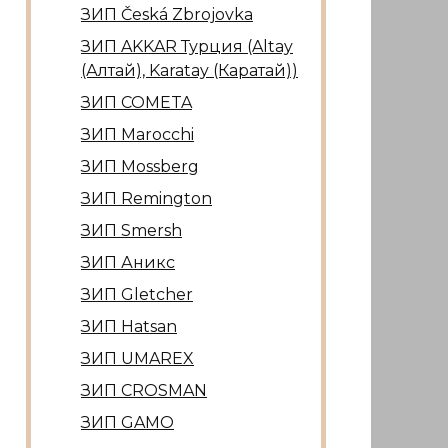
ЗИП Česká Zbrojovka
ЗИП AKKAR Турция (Altay
(Алтай), Karatay (Каратай))
ЗИП COMETA
ЗИП Marocсhi
ЗИП Mossberg
ЗИП Remington
ЗИП Smersh
ЗИП Аникс
ЗИП Gletcher
ЗИП Hatsan
ЗИП UMAREX
ЗИП CROSMAN
ЗИП GAMO