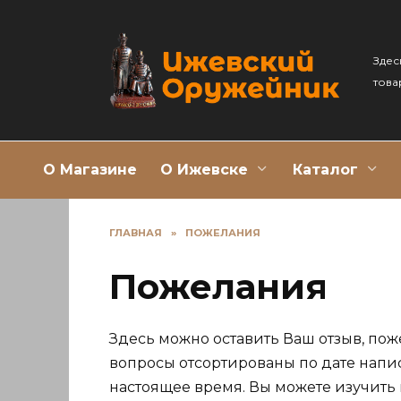
Перейти
к
содержанию
Здес
това
О Магазине
О Ижевске
Каталог
ГЛАВНАЯ
»
ПОЖЕЛАНИЯ
Пожелания
Здесь можно оставить Ваш отзыв, пож
вопросы отсортированы по дате напи
настоящее время. Вы можете изучить