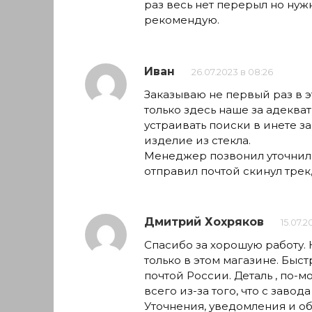
раз весь нет перерыл но нуж
рекомендую.
Иван
26.07.2023 в 08:26
Заказываю не первый раз в э
только здесь наше за адекват
устраивать поиски в инете з
изделие из стекла.
Менеджер позвонил уточнил 
отправил почтой скинул трек
Дмитрий Хохряков
15.07.2
Спасибо за хорошую работу. Н
только в этом магазине. Быст
почтой России. Деталь , по-
всего из-за того, что с завода
Уточнения, уведомления и обр