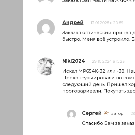
Заказал Зап. Части на АККАR 
Андрей
13.01.2025 в 20:59
Заказал оптический прицел 
быстро. Меня всё устроило. 
NikI2024
29.10.2024 в 15:23
Искал МР654К-32 или -38. На
Проконсультировали по комп
следующий день. Пришел хор
проговаривали. Покупать зд
Сергей
автор
29
Спасибо Вам за заказ