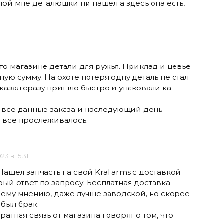
ной мне деталюшки ни нашел а здесь она есть,
то магазине детали для ружья. Приклад и цевье
ную сумму. На охоте потеря одну деталь не стал
аказал сразу пришло быстро и упаковали ка
все данные заказа и наследующий день
, все прослеживалось.
023 в 15:31
ашел запчасть на свой Kral arms с доставкой
рый ответ по запросу. Бесплатная доставка
моему мнению, даже лучше заводской, но скорее
 был брак.
атная связь от магазина говорят о том, что