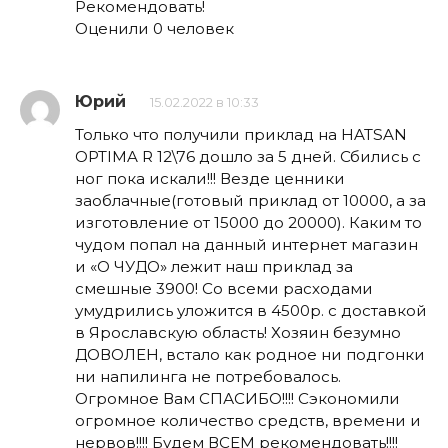
Рекомендовать!
Оценили 0 человек
Юрий
15.02.2022 в 10:33
Только что получили приклад на HATSAN
OPTIMA R 12\76 дошло за 5 дней. Сбились с
ног пока искали!!! Везде ценники
заоблачные(готовый приклад от 10000, а за
изготовление от 15000 до 20000). Каким то
чудом попал на данный интернет магазин
и «О ЧУДО» лежит наш приклад за
смешные 3900! Со всеми расходами
умудрились уложится в 4500р. с доставкой
в Ярославскую область! Хозяин безумно
ДОВОЛЕН, встало как родное ни подгонки
ни напилинга не потребовалось.
Огромное Вам СПАСИБО!!!! Сэкономили
огромное количество средств, времени и
нервов!!!! Будем ВСЕМ рекомендовать!!!!