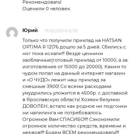
Рекомендовать!
Оценили 0 человек
Юрий
15.02.2022 в 10:33
Только что получили приклад на HATSAN
OPTIMA R 12\76 дошло за 5 дней. Сбились с
ног пока искали!!! Везде ценники
заоблачные(готовый приклад от 10000, а за
изготовление от 15000 до 20000). Каким то
чудом попал на данный интернет магазин
и «О ЧУДО» лежит наш приклад за
смешные 3900! Со всеми расходами
умудрились уложится в 4500р. с доставкой
в Ярославскую область! Хозяин безумно
ДОВОЛЕН, встало как родное ни подгонки
ни напилинга не потребовалось.
Огромное Вам СПАСИБО!!!! Сэкономили
огромное количество средств, времени и
нервов!!!! Будем ВСЕМ рекомендовать!!!!