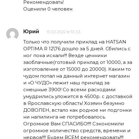
Рекомендовать!
Оценили 0 человек
Юрий
15.02.2022 в 10:33
Только что получили приклад на HATSAN
OPTIMA R 12\76 дошло за 5 дней. Сбились с
ног пока искали!!! Везде ценники
заоблачные(готовый приклад от 10000, а за
изготовление от 15000 до 20000). Каким то
чудом попал на данный интернет магазин
и «О ЧУДО» лежит наш приклад за
смешные 3900! Со всеми расходами
умудрились уложится в 4500р. с доставкой
в Ярославскую область! Хозяин безумно
ДОВОЛЕН, встало как родное ни подгонки
ни напилинга не потребовалось.
Огромное Вам СПАСИБО!!!! Сэкономили
огромное количество средств, времени и
нервов!!!! Будем ВСЕМ рекомендовать!!!!