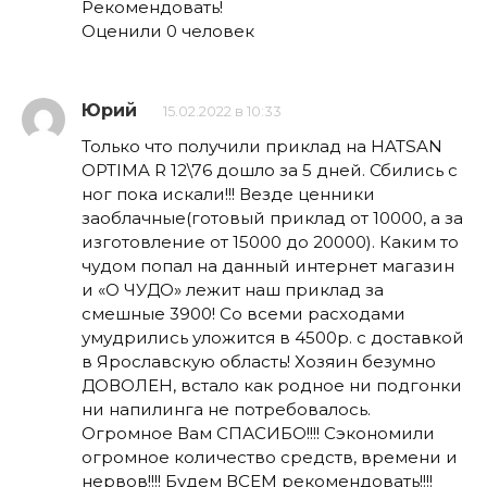
Рекомендовать!
Оценили 0 человек
Юрий
15.02.2022 в 10:33
Только что получили приклад на HATSAN
OPTIMA R 12\76 дошло за 5 дней. Сбились с
ног пока искали!!! Везде ценники
заоблачные(готовый приклад от 10000, а за
изготовление от 15000 до 20000). Каким то
чудом попал на данный интернет магазин
и «О ЧУДО» лежит наш приклад за
смешные 3900! Со всеми расходами
умудрились уложится в 4500р. с доставкой
в Ярославскую область! Хозяин безумно
ДОВОЛЕН, встало как родное ни подгонки
ни напилинга не потребовалось.
Огромное Вам СПАСИБО!!!! Сэкономили
огромное количество средств, времени и
нервов!!!! Будем ВСЕМ рекомендовать!!!!