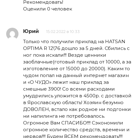
Рекомендовать!
Оценили 0 человек
Юрий
15.02.2022 в 10:33
Только что получили приклад на HATSAN
OPTIMA R 12\76 дошло за 5 дней. Сбились с
ног пока искали!!! Везде ценники
заоблачные(готовый приклад от 10000, а за
изготовление от 15000 до 20000). Каким то
чудом попал на данный интернет магазин
и «О ЧУДО» лежит наш приклад за
смешные 3900! Со всеми расходами
умудрились уложится в 4500р. с доставкой
в Ярославскую область! Хозяин безумно
ДОВОЛЕН, встало как родное ни подгонки
ни напилинга не потребовалось.
Огромное Вам СПАСИБО!!!! Сэкономили
огромное количество средств, времени и
нервов!!!! Будем ВСЕМ рекомендовать!!!!