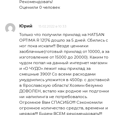
Рекомендовать!
Оценили 0 человек
Юрий
15.02.2022 в 10:33
Только что получили приклад на HATSAN
OPTIMA R 12\76 дошло за 5 дней. Сбились с
ног пока искали!!! Везде ценники
заоблачные(готовый приклад от 10000, а за
изготовление от 15000 до 20000). Каким то
чудом попал на данный интернет магазин
и «О ЧУДО» лежит наш приклад за
смешные 3900! Со всеми расходами
умудрились уложится в 4500р. с доставкой
в Ярославскую область! Хозяин безумно
ДОВОЛЕН, встало как родное ни подгонки
ни напилинга не потребовалось.
Огромное Вам СПАСИБО!!!! Сэкономили
огромное количество средств, времени и
нервов!!!! Будем ВСЕМ рекомендовать!!!!