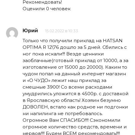
Рекомендовать!
Оценили 0 человек
Юрий
15.02.2022 в 10:33
Только что получили приклад на HATSAN
OPTIMA R 12\76 дошло за 5 дней. Сбились с
ног пока искали!!! Везде ценники
заоблачные(готовый приклад от 10000, а за
изготовление от 15000 до 20000). Каким то
чудом попал на данный интернет магазин
и «О ЧУДО» лежит наш приклад за
смешные 3900! Со всеми расходами
умудрились уложится в 4500р. с доставкой
в Ярославскую область! Хозяин безумно
ДОВОЛЕН, встало как родное ни подгонки
ни напилинга не потребовалось.
Огромное Вам СПАСИБО!!!! Сэкономили
огромное количество средств, времени и
нервов!!!! Будем ВСЕМ рекомендовать!!!!