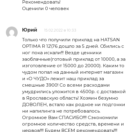
Рекомендовать!
Оценили 0 человек
Юрий
15.02.2022 в 10:33
Только что получили приклад на HATSAN
OPTIMA R 12\76 дошло за 5 дней. Сбились с
ног пока искали!!! Везде ценники
заоблачные(готовый приклад от 10000, а за
изготовление от 15000 до 20000). Каким то
чудом попал на данный интернет магазин
и «О ЧУДО» лежит наш приклад за
смешные 3900! Со всеми расходами
умудрились уложится в 4500р. с доставкой
в Ярославскую область! Хозяин безумно
ДОВОЛЕН, встало как родное ни подгонки
ни напилинга не потребовалось.
Огромное Вам СПАСИБО!!!! Сэкономили
огромное количество средств, времени и
нервов!!!! Будем ВСЕМ рекомендовать!!!!