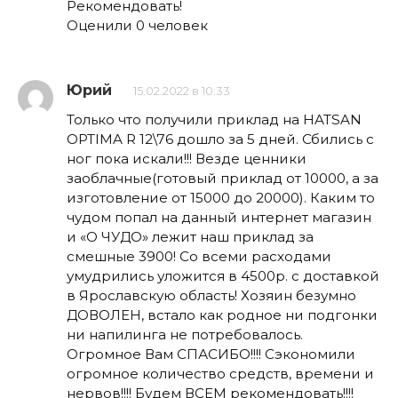
Рекомендовать!
Оценили 0 человек
Юрий
15.02.2022 в 10:33
Только что получили приклад на HATSAN
OPTIMA R 12\76 дошло за 5 дней. Сбились с
ног пока искали!!! Везде ценники
заоблачные(готовый приклад от 10000, а за
изготовление от 15000 до 20000). Каким то
чудом попал на данный интернет магазин
и «О ЧУДО» лежит наш приклад за
смешные 3900! Со всеми расходами
умудрились уложится в 4500р. с доставкой
в Ярославскую область! Хозяин безумно
ДОВОЛЕН, встало как родное ни подгонки
ни напилинга не потребовалось.
Огромное Вам СПАСИБО!!!! Сэкономили
огромное количество средств, времени и
нервов!!!! Будем ВСЕМ рекомендовать!!!!