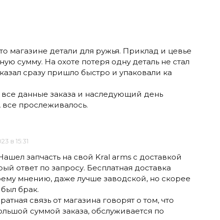
то магазине детали для ружья. Приклад и цевье
ную сумму. На охоте потеря одну деталь не стал
аказал сразу пришло быстро и упаковали ка
все данные заказа и наследующий день
, все прослеживалось.
023 в 15:31
ашел запчасть на свой Kral arms с доставкой
рый ответ по запросу. Бесплатная доставка
моему мнению, даже лучше заводской, но скорее
 был брак.
атная связь от магазина говорят о том, что
большой суммой заказа, обслуживается по