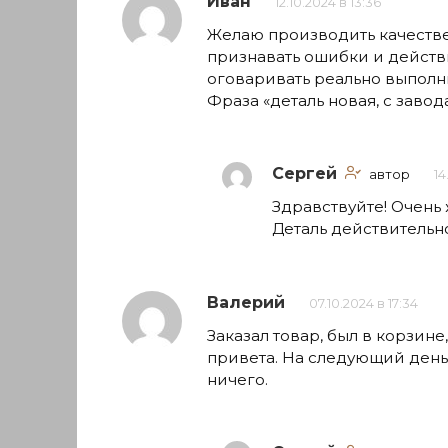
Иван
12.10.2024 в 13:36
Желаю производить качествен
признавать ошибки и действ
оговаривать реально выполн
Фраза «деталь новая, с завод
Сергей
автор
14
Здравствуйте! Очень 
Деталь действительн
Валерий
07.10.2024 в 17:34
Заказал товар, был в корзине
привета. На следующий день 
ничего.