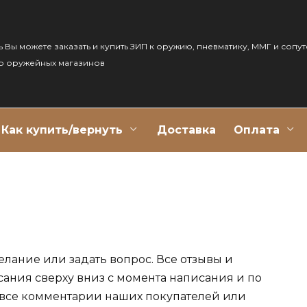
ь Вы можете заказать и купить ЗИП к оружию, пневматику, ММГ и сопу
р оружейных магазинов
Как купить/вернуть
Доставка
Оплата
елание или задать вопрос. Все отзывы и
сания сверху вниз с момента написания и по
 все комментарии наших покупателей или