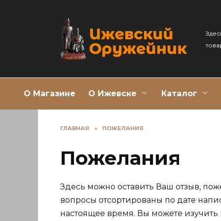
Перейти
к
содержанию
Здес
това
О Магазине
О Ижевске
Каталог
ГЛАВНАЯ
»
ПОЖЕЛАНИЯ
Пожелания
Здесь можно оставить Ваш отзыв, пож
вопросы отсортированы по дате напи
настоящее время. Вы можете изучить