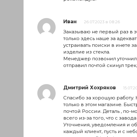
Иван
26.07.2023 в 08:26
Заказываю не первый раз в э
только здесь наше за адекват
устраивать поиски в инете з
изделие из стекла.
Менеджер позвонил уточнил 
отправил почтой скинул трек
Дмитрий Хохряков
15.07.2
Спасибо за хорошую работу. Н
только в этом магазине. Быст
почтой России. Деталь , по-
всего из-за того, что с завода
Уточнения, уведомления и обр
каждый клиент, пусть и с не