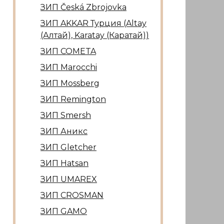
ЗИП Česká Zbrojovka
ЗИП AKKAR Турция (Altay
(Алтай), Karatay (Каратай))
ЗИП COMETA
ЗИП Marocсhi
ЗИП Mossberg
ЗИП Remington
ЗИП Smersh
ЗИП Аникс
ЗИП Gletcher
ЗИП Hatsan
ЗИП UMAREX
ЗИП CROSMAN
ЗИП GAMO