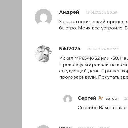
Андрей
13.01.2025 в 20:59
Заказал оптический прицел 
быстро. Меня всё устроило. 
NikI2024
29.10.2024 в 15:23
Искал МР654К-32 или -38. На
Проконсультировали по комп
следующий день. Пришел хор
проговаривали. Покупать зд
Сергей
автор
29
Спасибо Вам за заказ