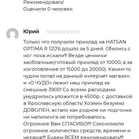
Рекомендовать!
Оценили 0 человек
Юрий
15.02.2022 в 10:33
Только что получили приклад на HATSAN
OPTIMA R 12\76 дошло за 5 дней. Сбились с
ног пока искали!!! Везде ценники
заоблачные(готовый приклад от 10000, а за
изготовление от 15000 до 20000). Каким то
чудом попал на данный интернет магазин
и «О ЧУДО» лежит наш приклад за
смешные 3900! Со всеми расходами
умудрились уложится в 4500р. с доставкой
в Ярославскую область! Хозяин безумно
ДОВОЛЕН, встало как родное ни подгонки
ни напилинга не потребовалось.
Огромное Вам СПАСИБО!!!! Сэкономили
огромное количество средств, времени и
нервов!!!! Будем ВСЕМ рекомендовать!!!!