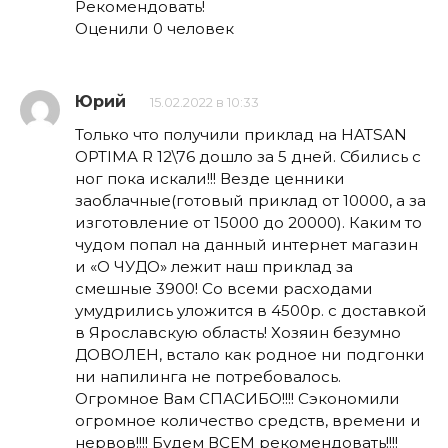
Рекомендовать!
Оценили 0 человек
Юрий
15.02.2022 в 10:33
Только что получили приклад на HATSAN
OPTIMA R 12\76 дошло за 5 дней. Сбились с
ног пока искали!!! Везде ценники
заоблачные(готовый приклад от 10000, а за
изготовление от 15000 до 20000). Каким то
чудом попал на данный интернет магазин
и «О ЧУДО» лежит наш приклад за
смешные 3900! Со всеми расходами
умудрились уложится в 4500р. с доставкой
в Ярославскую область! Хозяин безумно
ДОВОЛЕН, встало как родное ни подгонки
ни напилинга не потребовалось.
Огромное Вам СПАСИБО!!!! Сэкономили
огромное количество средств, времени и
нервов!!!! Будем ВСЕМ рекомендовать!!!!