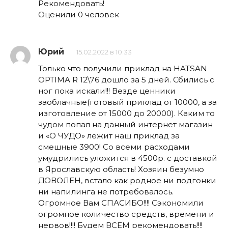
Рекомендовать!
Оценили 0 человек
Юрий
15.02.2022 в 10:33
Только что получили приклад на HATSAN
OPTIMA R 12\76 дошло за 5 дней. Сбились с
ног пока искали!!! Везде ценники
заоблачные(готовый приклад от 10000, а за
изготовление от 15000 до 20000). Каким то
чудом попал на данный интернет магазин
и «О ЧУДО» лежит наш приклад за
смешные 3900! Со всеми расходами
умудрились уложится в 4500р. с доставкой
в Ярославскую область! Хозяин безумно
ДОВОЛЕН, встало как родное ни подгонки
ни напилинга не потребовалось.
Огромное Вам СПАСИБО!!!! Сэкономили
огромное количество средств, времени и
нервов!!!! Будем ВСЕМ рекомендовать!!!!