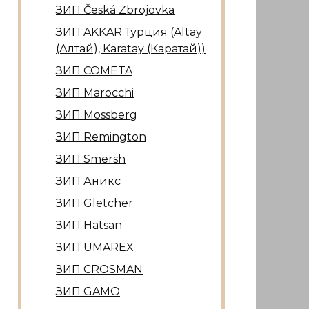
ЗИП Česká Zbrojovka
ЗИП AKKAR Турция (Altay
(Алтай), Karatay (Каратай))
ЗИП COMETA
ЗИП Marocсhi
ЗИП Mossberg
ЗИП Remington
ЗИП Smersh
ЗИП Аникс
ЗИП Gletcher
ЗИП Hatsan
ЗИП UMAREX
ЗИП CROSMAN
ЗИП GAMO