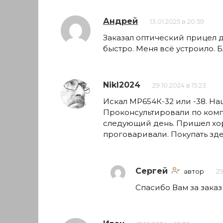
Андрей
13.01.2025 в 20:59
Заказал оптический прицел 
быстро. Меня всё устроило. 
NikI2024
29.10.2024 в 15:23
Искал МР654К-32 или -38. На
Проконсультировали по комп
следующий день. Пришел хор
проговаривали. Покупать зд
Сергей
автор
29
Спасибо Вам за заказ