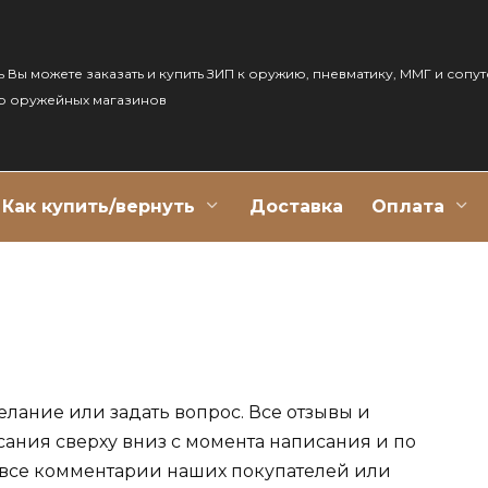
ь Вы можете заказать и купить ЗИП к оружию, пневматику, ММГ и сопу
р оружейных магазинов
Как купить/вернуть
Доставка
Оплата
елание или задать вопрос. Все отзывы и
сания сверху вниз с момента написания и по
 все комментарии наших покупателей или