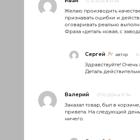
Иван
12.10.2024 в 13:36
Желаю производить качествен
признавать ошибки и действ
оговаривать реально выполн
Фраза «деталь новая, с завод
Сергей
автор
14
Здравствуйте! Очень 
Деталь действительн
Валерий
07.10.2024 в 17:34
Заказал товар, был в корзине
привета. На следующий день 
ничего.