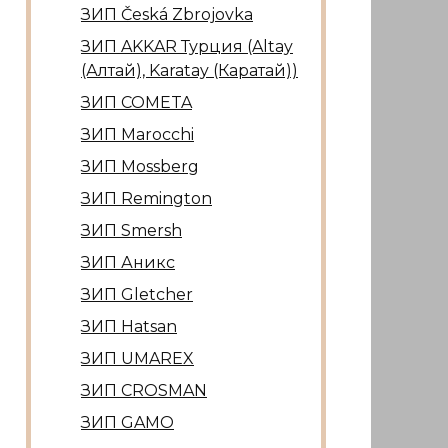
ЗИП Česká Zbrojovka
ЗИП AKKAR Турция (Altay
(Алтай), Karatay (Каратай))
ЗИП COMETA
ЗИП Marocсhi
ЗИП Mossberg
ЗИП Remington
ЗИП Smersh
ЗИП Аникс
ЗИП Gletcher
ЗИП Hatsan
ЗИП UMAREX
ЗИП CROSMAN
ЗИП GAMO