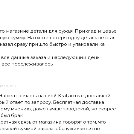
то магазине детали для ружья. Приклад и цевье
ную сумму. На охоте потеря одну деталь не стал
аказал сразу пришло быстро и упаковали ка
все данные заказа и наследующий день
, все прослеживалось.
023 в 15:31
ашел запчасть на свой Kral arms с доставкой
рый ответ по запросу. Бесплатная доставка
моему мнению, даже лучше заводской, но скорее
 был брак.
атная связь от магазина говорят о том, что
большой суммой заказа, обслуживается по