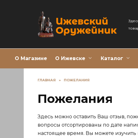
Перейти
к
содержанию
Здес
това
О Магазине
О Ижевске
Каталог
ГЛАВНАЯ
»
ПОЖЕЛАНИЯ
Пожелания
Здесь можно оставить Ваш отзыв, пож
вопросы отсортированы по дате напи
настоящее время. Вы можете изучить