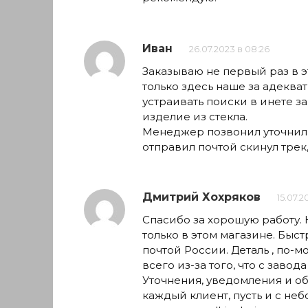
Иван
26.07.2023 в 08:26
Заказываю не первый раз в э
только здесь наше за адекват
устраивать поиски в инете з
изделие из стекла.
Менеджер позвонил уточнил 
отправил почтой скинул трек
Дмитрий Хохряков
15.07.2
Спасибо за хорошую работу. Н
только в этом магазине. Быст
почтой России. Деталь , по-
всего из-за того, что с завода
Уточнения, уведомления и обр
каждый клиент, пусть и с не