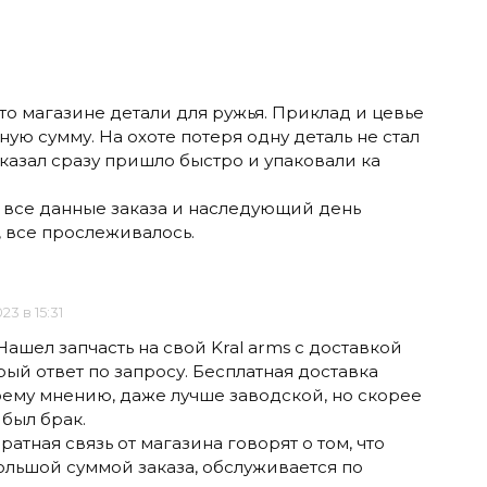
то магазине детали для ружья. Приклад и цевье
ную сумму. На охоте потеря одну деталь не стал
аказал сразу пришло быстро и упаковали ка
все данные заказа и наследующий день
, все прослеживалось.
023 в 15:31
ашел запчасть на свой Kral arms с доставкой
рый ответ по запросу. Бесплатная доставка
моему мнению, даже лучше заводской, но скорее
 был брак.
атная связь от магазина говорят о том, что
большой суммой заказа, обслуживается по