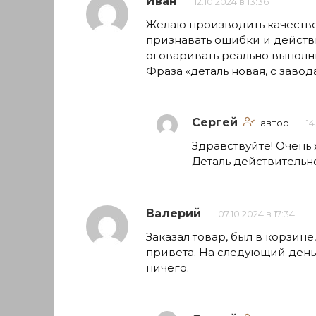
Иван
12.10.2024 в 13:36
Желаю производить качествен
признавать ошибки и действ
оговаривать реально выполн
Фраза «деталь новая, с завод
Сергей
автор
14
Здравствуйте! Очень 
Деталь действительн
Валерий
07.10.2024 в 17:34
Заказал товар, был в корзине
привета. На следующий день 
ничего.