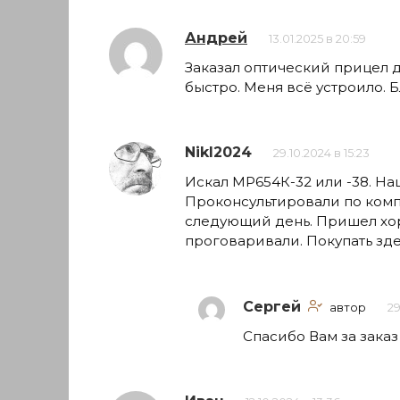
Андрей
13.01.2025 в 20:59
Заказал оптический прицел 
быстро. Меня всё устроило. 
NikI2024
29.10.2024 в 15:23
Искал МР654К-32 или -38. На
Проконсультировали по комп
следующий день. Пришел хор
проговаривали. Покупать зд
Сергей
автор
29
Спасибо Вам за заказ