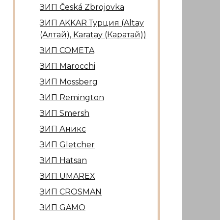
ЗИП Česká Zbrojovka
ЗИП AKKAR Турция (Altay
(Алтай), Karatay (Каратай))
ЗИП COMETA
ЗИП Marocсhi
ЗИП Mossberg
ЗИП Remington
ЗИП Smersh
ЗИП Аникс
ЗИП Gletcher
ЗИП Hatsan
ЗИП UMAREX
ЗИП CROSMAN
ЗИП GAMO