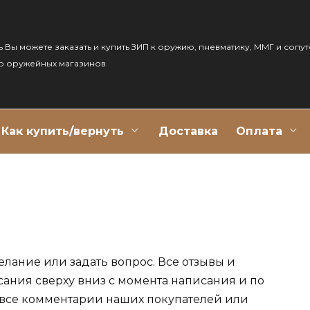
ь Вы можете заказать и купить ЗИП к оружию, пневматику, ММГ и сопу
р оружейных магазинов
Как купить/вернуть
Доставка
Оплата
елание или задать вопрос. Все отзывы и
сания сверху вниз с момента написания и по
 все комментарии наших покупателей или