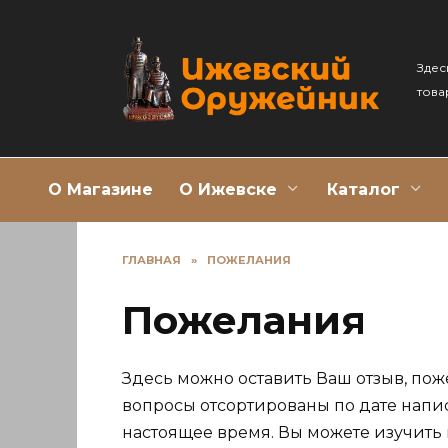
Перейти
к
содержанию
Здес
това
О Магазине
О Ижевске
Каталог
ГЛАВНАЯ
»
ПОЖЕЛАНИЯ
Пожелания
Здесь можно оставить Ваш отзыв, пож
вопросы отсортированы по дате напи
настоящее время. Вы можете изучить