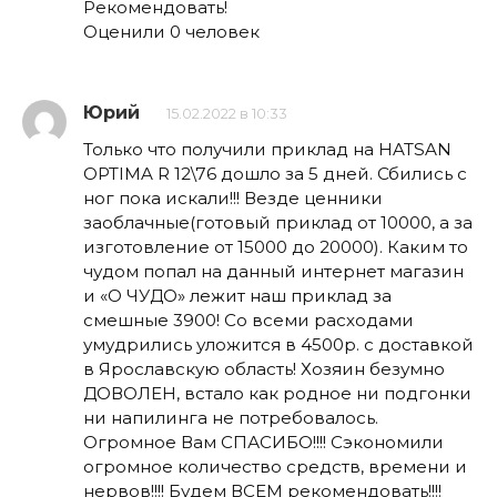
Рекомендовать!
Оценили 0 человек
Юрий
15.02.2022 в 10:33
Только что получили приклад на HATSAN
OPTIMA R 12\76 дошло за 5 дней. Сбились с
ног пока искали!!! Везде ценники
заоблачные(готовый приклад от 10000, а за
изготовление от 15000 до 20000). Каким то
чудом попал на данный интернет магазин
и «О ЧУДО» лежит наш приклад за
смешные 3900! Со всеми расходами
умудрились уложится в 4500р. с доставкой
в Ярославскую область! Хозяин безумно
ДОВОЛЕН, встало как родное ни подгонки
ни напилинга не потребовалось.
Огромное Вам СПАСИБО!!!! Сэкономили
огромное количество средств, времени и
нервов!!!! Будем ВСЕМ рекомендовать!!!!