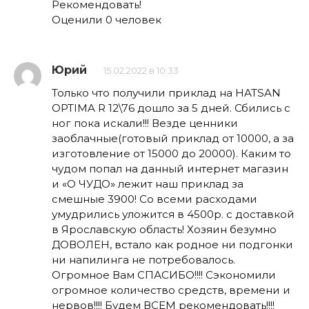
Рекомендовать!
Оценили 0 человек
Юрий
15.02.2022 в 10:33
Только что получили приклад на HATSAN
OPTIMA R 12\76 дошло за 5 дней. Сбились с
ног пока искали!!! Везде ценники
заоблачные(готовый приклад от 10000, а за
изготовление от 15000 до 20000). Каким то
чудом попал на данный интернет магазин
и «О ЧУДО» лежит наш приклад за
смешные 3900! Со всеми расходами
умудрились уложится в 4500р. с доставкой
в Ярославскую область! Хозяин безумно
ДОВОЛЕН, встало как родное ни подгонки
ни напилинга не потребовалось.
Огромное Вам СПАСИБО!!!! Сэкономили
огромное количество средств, времени и
нервов!!!! Будем ВСЕМ рекомендовать!!!!