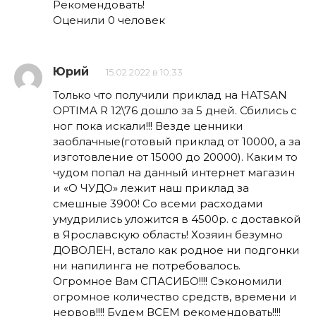
Рекомендовать!
Оценили 0 человек
Юрий
15.02.2022 в 10:33
Только что получили приклад на HATSAN
OPTIMA R 12\76 дошло за 5 дней. Сбились с
ног пока искали!!! Везде ценники
заоблачные(готовый приклад от 10000, а за
изготовление от 15000 до 20000). Каким то
чудом попал на данный интернет магазин
и «О ЧУДО» лежит наш приклад за
смешные 3900! Со всеми расходами
умудрились уложится в 4500р. с доставкой
в Ярославскую область! Хозяин безумно
ДОВОЛЕН, встало как родное ни подгонки
ни напилинга не потребовалось.
Огромное Вам СПАСИБО!!!! Сэкономили
огромное количество средств, времени и
нервов!!!! Будем ВСЕМ рекомендовать!!!!