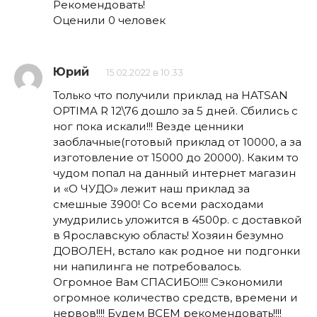
Рекомендовать!
Оценили 0 человек
Юрий
15.02.2022 в 10:33
Только что получили приклад на HATSAN
OPTIMA R 12\76 дошло за 5 дней. Сбились с
ног пока искали!!! Везде ценники
заоблачные(готовый приклад от 10000, а за
изготовление от 15000 до 20000). Каким то
чудом попал на данный интернет магазин
и «О ЧУДО» лежит наш приклад за
смешные 3900! Со всеми расходами
умудрились уложится в 4500р. с доставкой
в Ярославскую область! Хозяин безумно
ДОВОЛЕН, встало как родное ни подгонки
ни напилинга не потребовалось.
Огромное Вам СПАСИБО!!!! Сэкономили
огромное количество средств, времени и
нервов!!!! Будем ВСЕМ рекомендовать!!!!